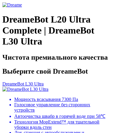
DreameBot L20 Ultra
Complete | DreameBot
L30 Ultra
Чистота премиального качества
Выберите свой DreameBot
DreameBot L30 Ultra
Мощность всасывания 7300 Па
Голосовое управление без сторонних
устройств
Автоочистка швабр в горячей воде при 58℃
Технология MopExtend™ для тщательной
уборки вдоль стен
Док-станция с автообслуживаем и